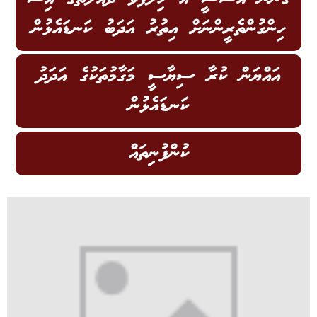
ހިންގުންތެރީންނަށް އިތުރު އަދަބު ކަނޑައެޅުން
އައްޔަން ކުރާ ސިޔާސީ މަގާމުތަކުގެ އަދަދު
ކަނޑައެޅުން
ކުންފުނިތައް