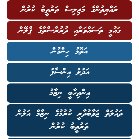
ރައްޔިތުންގެ މަޖިލިސް ތަރުތީބު ކުރުން
ގައުމީ ތަސައްވަރާއި ދުރުރާސްތާގެ ޕްލޭން
އަތޮޅު ހިންގުން
އަދުލު އިންސާފު
އިންތިހާބީ ނިޒާމު
ދައުލަތް ޖަވާބުދާރީ ކުރުމުގެ ނިޒާމް އަލުން
ތަރުތީބު ކުރުން