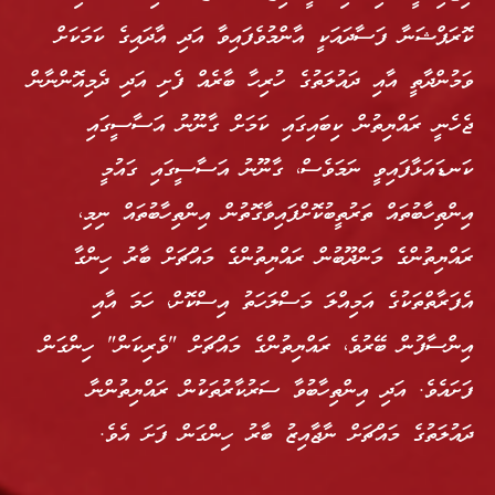
ކޮރަޕްޝަނާ ފަސާދައަކީ އާންމުވެފައިވާ އަދި އާދައިގެ ކަމަކަށް
ވަމުންދާތީ އާއި ދައުލަތުގެ ހުރިހާ ބާރެއް ފެށި އަދި ދެމިއޮންނާން
ޖެހެނީ ރައްޔިތުން ކިބައިގައި ކަމަށް ގާނޫނު އަސާސީގައި
ކަނޑައަޅާފައިވީ ނަމަވެސް، ގާނޫނު އަސާސީގައި ގައުމީ
އިންތިހާބުތައް ތަރުތީބުކޮށްފައިވާގޮތުން އިންތިހާބުތައް ނިމި،
ރައްޔިތުންގެ މަންދޫބުން ރައްޔިތުންގެ މައްޗަށް ބާރު ހިންގާ
އެފަރާތްތަކުގެ އަމިއްލަ މަސްލަހަތު އިސްކޮށް، ހަމަ އާއި
އިންސާފުން ބޭރުވެ، ރައްޔިތުންގެ މައްޗަށް "ވެރިކަން" ހިންގަން
ފަށައެވެ. އަދި އިންތިހާބުވާ ސަރުކާރުތަކުން ރައްޔިތުންނާ
ދައުލަތުގެ މައްޗަށް ނާޖާއިޒު ބާރު ހިންގަން ފަށަ އެވެ.