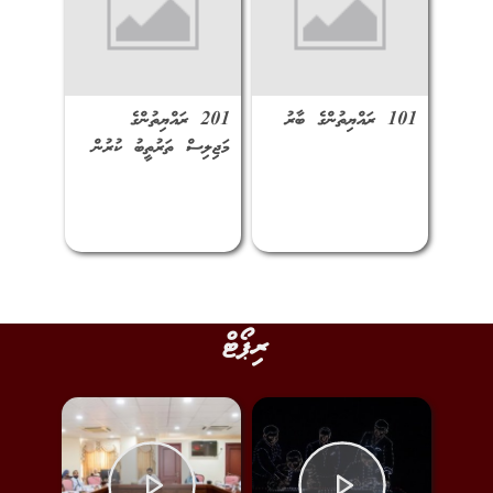
101 ރައްޔިތުންގެ ބާރު
201 ރައްޔިތުންގެ
މަޖިލިސް ތަރުތީބު ކުރުން
ރިޕޯޓް