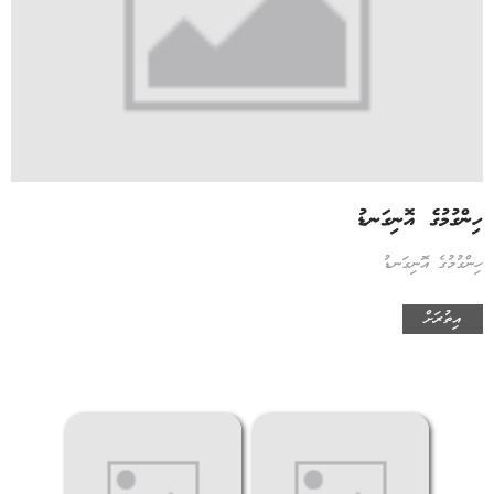
ހިންގުމުގެ އޮނިގަނޑު
ހިންގުމުގެ އޮނިގަނޑު
އިތުރަށް