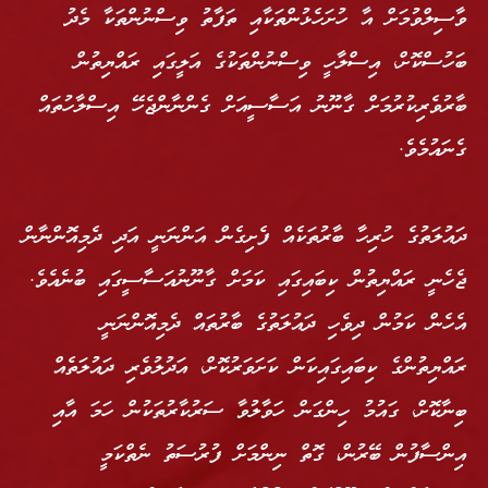
ވާސިލްވުމަށް އާ ހުށަހެޅުންތަކާއި ތަފާތު ވިސްނުންތަކާ މެދު
ބަހުސްކޮށް، އިސްލާހީ ވިސްނުންތަކުގެ އަލީގައި ރައްޔިތުން
ބާރުވެރިކުރުމަށް ގާނޫނު އަސާސީއަށް ގެންނާންޖެހޭ އިސްލާހުތައް
ގެނައުމެވެ.
ދައުލަތުގެ ހުރިހާ ބާރުތަކެއް ފެށިގެން އަންނަނީ އަދި ދެމިއޮންނާން
ޖެހެނީ ރައްޔިތުން ކިބައިގައި ކަމަށް ގާނޫނުއަސާސީގައި ބުނެއެވެ.
އެހެން ކަމުން ދިވެހި ދައުލަތުގެ ބާރުތައް ދެމިއޮންނަނީ
ރައްޔިތުންގެ ކިބައިގައިކަން ކަށަވަރުކޮށް، އަދުލުވެރި ދައުލަތެއް
ބިނާކޮށް، ގައުމު ހިންގަން ހަވާލުވާ ސަރުކާރުތަކުން ހަމަ އާއި
އިންސާފުން ބޭރުން، ގޮތް ނިންމަށް ފުރުސަތު ނެތްކަމީ