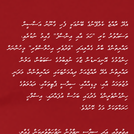
އެދޭ ރާއްޖެ ކެމްޕޭނުގެ ބޭނުމަކީ ފެހި ގާނޫނު އަސާސީން
ތަސައްވުރު ކުރި "ހަމަ އާއި އިންސާފު" ގާއިމު ނުކުރެވި،
ރައްޔިތުންގެ ބާރު ގެއްލިއަދި "ތެދުވެރި އިހްލާސްތެރި" މީހުންނަށް
ހިންގުމުގެ އޮނިގަނޑުން ޖާގަ ނުލިބުމުގެ ސަބަބުން، އަލުން
ރައްޔިތުން އެދޭ ރާއްޖެއަށް ދިއުމަށްޓަކައި ރައްޔިތުންނާ، މަދަނީ
މުޖުތަމައު އާއި، މީޑިއާއާއި، ސިޔާސީ ޕާޓީތަކާއި، ދައުލަތުގެ
ހިންގުންތެރީންގެ މެދުގައި ބަހުސް އުފައްދައި، އިސްލާހީ
ހަރަކާތަކަށް މަގު ކޮށުމެވެ.
އިޖުތިމާއީ އަދި ސިޔާސީ ނިޒާމުން ނަޒާހަތްތެރިކަން ގެއްލި،