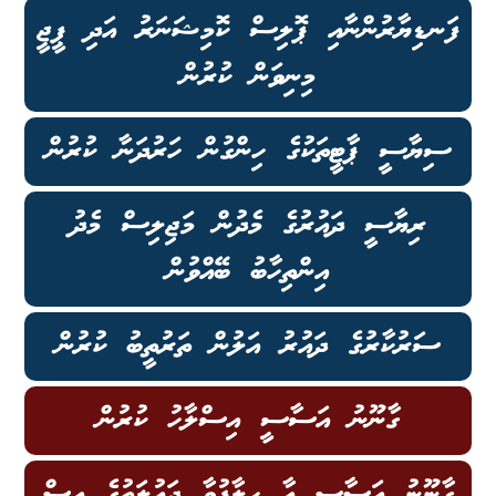
ފަނޑިޔާރުންނާއި ޕޮލިސް ކޮމިޝަނަރު އަދި ޕީޖީ
މިނިވަން ކުރުން
ސިޔާސީ ޕާޓީތަކުގެ ހިންގުން ހަރުދަނާ ކުރުން
ރިޔާސީ ދައުރުގެ މެދުން މަޖިލިސް މެދު
އިންތިހާބު ބޭއްވުން
ސަރުކާރުގެ ދައުރު އަލުން ތަރުތީބު ކުރުން
ގާނޫނު އަސާސީ އިސްލާހު ކުރުން
ގާނޫނު އަސާސީ އާ ހިލާފުވާ ދައުލަތުގެ އިސް