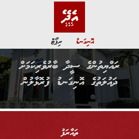
އޮނިގަނޑު
ރިޕޯޓް
⁠ރައްޔިތުންގެ ސީދާ ބާރުވެރިކަމަށް
ދައުލަތުގެ އޮނިގަނޑު ފުރޮޅާލުން
ތައާރަފު