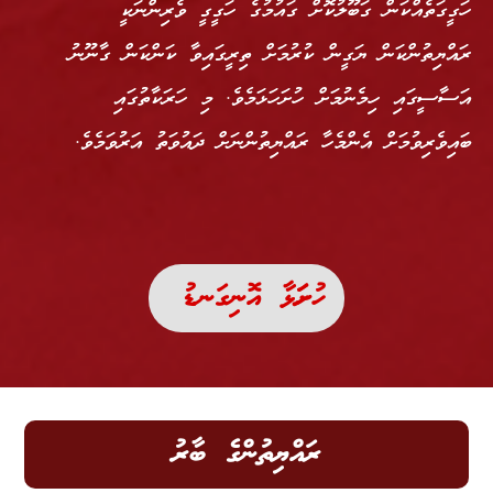
ހަގީގަތެއްކަން ގަބޫލުކޮށް ގައުމުގެ ހަގީގީ ވެރިންނަކީ
ރައްޔިތުންކަން ޔަގީން ކުރުމަށް ތިރީގައިވާ ކަންކަން ގާނޫނު
އަސާސީގައި ހިމެނުމަށް ހުށަހަޅަމެވެ. މި ހަރަކާތުގައި
ބައިވެރިވުމަށް އެންމެހާ ރައްޔިތުންނަށް ދައުވަތު އަރުވަމެވެ.
ހުށަހަޅާ އޮނިގަނޑު
ރައްޔިތުންގެ ބާރު