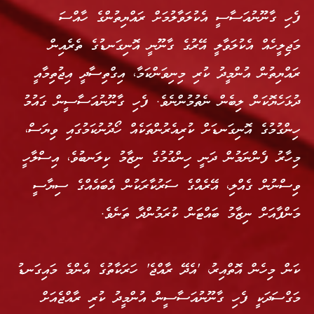
ފެހި ގާނޫނުއަސާސީ އެކުލަވާލުމަށް ރައްޔިތުންގެ ހާއްސަ
މަޖިލީހެއް އެކުލަވާލީ އޭރުގެ ގާނޫނީ އޮނިގަނޑުގެ ތެރެއިން
ރައްޔިތުން އުންމީދު ކުރި މިނިވަންކަމާ، އިގްތިސާދީ އިޖުތިމާއީ
ދުޅަހެޔޮކަން ލިބެން ނެތުމުންނެވެ. ފެހި ގާނޫނުއަސާސީން ގައުމު
ހިންގުމުގެ އޮނިގަނޑަށް ކުރިއެރުންތަކެއް ހޯދުނުކަމުގައި ވިޔަސް،
މިހާރު ފެންނަމުން ދަނީ ހިންގުމުގެ ނިޒާމު ކިލަނބުވެ، އިސްލާހީ
ވިސްނުން ގެއްލި، އޭރެއްގެ ސަރުކާރަކުން އެބައެއްގެ ސިޔާސީ
މަންފާއަށް ނިޒާމު ބައްޓަން ކުރަމުންދާ ތަނެވެ.
ކަން މިހެން އޮތްއިރު، 'އެދޭ ރާއްޖެ' ހަރަކާތުގެ އެންމެ މައިގަނޑު
މަގްސަދަކީ ފެހި ގާނޫނުއަސާސީން އުންމީދު ކުރި ރާއްޖެއަށް