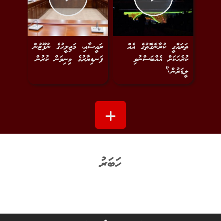
ތަރައްގީ ކުރާނެގޮތުގެ އެއް
ރައީސާއި، މަޖިލީހުގެ ނުފޫޒުން
ކުރެހަކަށް އެއްބަސްނުވި
ފަނޑިޔާރުގެ މިިނިވަން ކުރުން
ލީޑަރުން؟
ހަބަރު