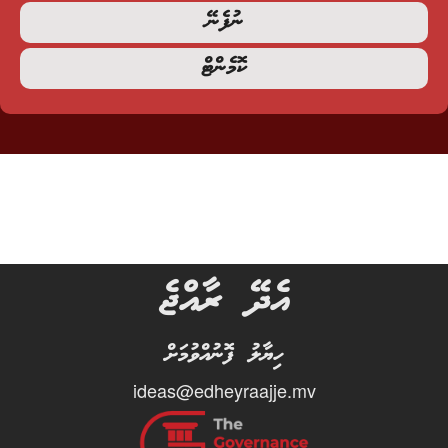
ނުފެނޭ
ކޮމެންޓް
އެދޭ ރާއްޖެ
ހިޔާލު ފޮނުއްވުމަށް
ideas@edheyraajje.mv