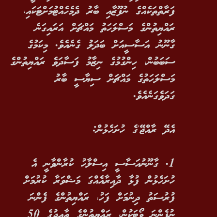
ފަރާތްތަކެއްގެ ނުފޫޒާއި ބާރު ދެމެހެއްޓުމަށްޓަކައި،
ރައްޔިތުންގެ މަސްލަހަތު މައްޗަށް އަރައިގަނެ
ގާނޫނު އަސާސީއަށް ބަދަލު ގެނެއެވެ. މިކަމުގެ
ސަބަބުން، ހިންގުމުގެ ނިޒާމު ފަސާދަވެ ރައްޔިތުންގެ
މަސްލަހަތުގެ މައްޗަށް ސިޔާސީ ބާރު
ގަދަވެގަނެއެވެ.
އެދޭ ރާއްޖޭ'ގެ ހުށަހެޅުން:
1. ގާނޫނުއަސާސީ އިސްލާހު ކުރާންވާނީ އެ
ހުށަހެޅުން ފުޅާ ދާއިރާއެއްގަ މަޝްވަރާ ކުރުމަށް
ފުރުސަތު ދިނުމަށް ފަހު، ރައްޔިތުންގެ ފެންނަ
ނުފެންނަ ވޯޓަކުން، ރައްޔިތުންގެ ތާއީދުގެ 50