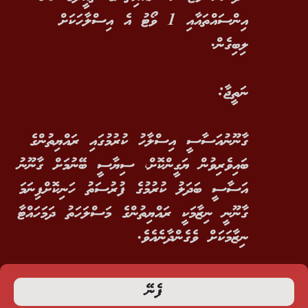
އިންސައްތައާއި 1 ވޯޓު އެ އިސްލާހަކަށް
ލިބިގެން.
ނަތީޖާ:
ގާނޫނުއަސާސީ އިސްލާހު ކުރުމުގައި ރައްޔިތުންގެ
ބައިވެރިވުން ޔަގީންކޮށް، ސިޔާސީ ބޭނުމަށް ގާނޫނު
އަސާސީ ބަދަލު ކުރުމުގެ ފުރުސަތު ހަނިކޮށްފިނަމަ
ގާނޫނީ ނިޒާމަކީ ރައްޔިތުންގެ މަސްލަހަތު ދަމަހައްޓާ
ނިޒާމަކަށް ވެގެންދާނެއެވެ.
ފެނޭ