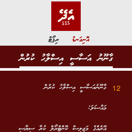
އޮނިގަނޑު
ރިޕޯޓް
ގާނޫނު އަސާސީ އިސްލާހު ކުރުން
12
ގާނޫނުއަސާސީ އިސްލާހު ކުރުން
މައްސަލަ:
އޭރެއްގެ މަޖިލިސް ކޮންޓްރޯލް ކުރާ ސިޔާސީ