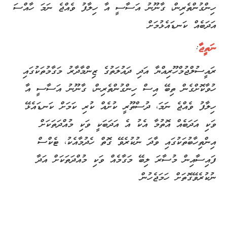
ހިންގުންތެރިން، ގާނޫނު އަސާސީ އާ ހިލާފު ވެއްޖެ ނަމަ ހާއްސަ
އަދަބެއް ކަނޑައެޅުމަށް
ނަތީޖާ
:
ރައީސުލްޖުމްހޫރިއްޔާ އަދި ދައުލަތުގެ ޒިންމާދާރު މަގާމުތަކުގައި
ހުވާކޮށްގެން ތިބޭ އިސް ހިންގުންތެރިން، ގާނޫނު އަސާސީ އާ
ހިލާފު ވެއްޖެ ނަމަ، ދުސްތޫރީ ކުށެއް ކުރި ކަމަށް ކަނޑައެޅޭ
ވަކި އަދަބެއް އޮތުމާ އެކު އެ އަދަބަކީ ވަކި މުއްދަތަކަށް
އިންތިހާބުތަކުގައި ވާދަ ނުކުރެވޭ ގޮތް ހެދުމާއެކު، ޓެކްސް
ފައިސާއިން މުސާރަ ލިބޭ މަގާމެއް ވަކި މުއްދަތަކަށް އަދާ
ނުކުރެވޭގޮތަށް ހަމަޖެހުން