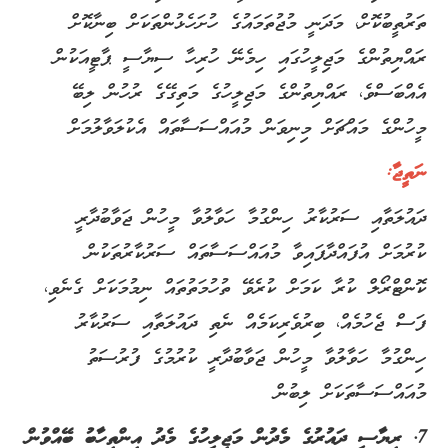
ތަރުތީބުކޮށް، މަދަނީ މުޖުތަމައުގެ ހުށަހެޅުންތަކަށް ބިނާކޮށް
ރައްޔިތުންގެ މަޖިލީހުގައި ހިމެނޭ ހުރިހާ ސިޔާސީ ޕާޓީއަކުން
އެއްބަސްވެ، ރައްޔިތުންގެ މަޖިލީހުގެ މަތިގޭގެ ރުހުން ލިބޭ
މީހުންގެ މައްޗަށް މިނިވަން މުއައްސަސާތައް އެކުލަވާލުމަށް
ނަތީޖާ:
ދައުލަތާއި ސަރުކާރު ހިންގުމާ ހަވާލުވާ މީހުން ޖަވާބުދާރީ
ކުރުމަށް އުފައްދާފައިވާ މުއައްސަސާތައް ސަރުކާރުތަކުން
ކޮންޓްރޯލް ކުރާ ކަމަށް ކުރެވޭ ތުހުމަތުތައް ނިމުމަކަށް ގެނެވި،
ފަސް ޖެހުމެއް، ބިރުވެރިކަމެއް ނެތި ދައުލަތާއި ސަރުކާރު
ހިންގުމާ ހަވާލުވާ މީހުން ޖަވާބުދާރީ ކުރުމުގެ ފުރުސަތު
މުއައްސަސާތަކަށް ލިބުން
7. ރިޔާސީ ދައުރުގެ މެދުން މަޖިލީހުގެ މެދު އިންތިހާބު ބޭއްވުން