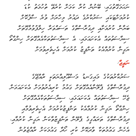
ނަހަމަގޮތުގައި، ބޭނުން ކުރާ ކަމަށް ކުރެވޭ ތުހުމަތު ކުޑަ
ކުރުމަށްޓަކައި ސަރުކާރުގެ ދައުރު މިހާރަށް ވުރެ ސާފުކޮށް
ބަޔާން ކުރުމަށާއި ދިގުރާސްތާގެ ތަސައްވަރާ ހިލާފުވުމާގޮތަށް
ސިޔާސަތުތައް އެކަށައަޅައި، އެ ސިޔާސަތުތަކާއެއްގޮތަށް ހިންގާތޯ
ޔަގީން ކުރުމާއެކު ތަންފީޒު ކުރުމަށް އެހީތެރިވުމަށް
ނަތީޖާ
:
ސަރުކާރުތަކުގެ މައިގަނޑު މަސްއޫލިއްޔަތަކީ ރާއްޖޭގެ
ދިގުރާސްތާގެ ޕްލޭނާއެއްގޮތަށް ގައުމު ކުރިއެރުވުމަށް އެކަށައަޅަން
ޖެހޭ ސިޔާސަތުތައް އެކަށައަޅައި، ސިޔާސަތުތަކާއެއްގޮތަށް
ހިންގާތޯ ޔަގީން ކުރުމާއެކު ތަންފީޒުކުރުމަށް އެހީތެރިވުމާއި
ދިގުރާސްތާގެ ތަރައްގީގެ ޕްލޭން ތަންފީޒުވާކަން ޔަގީން ކުރުމާއި،
އެހެން ގައުމުތަކާ ވާދަކޮށް ކުރި ހޯދާ ގައުމަކަށް ރާއްޖެވުން