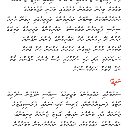
މަގާމަށް މީހުން އައްޔަނު ކުރުމުގައި މަދަނީ މުޖުތަމައުގެ
ހުށަހެޅުންތަކަށް ބިނާކޮށް ރައްޔިތުންގެ މަޖިލީހުގައި ހިމެނޭ ހުރިހާ
ސިޔާސީ ޕާޓީއަކުން އެއްބަސްވެ، ރައްޔިތުންގެ މަޖިލީހުގެ މަތިގޭގެ
ރުހުން ދޭ މީހުންނާ މެދު ރައްޔިތުންގެ ފެންނަ ނުފެންނަ
ވޯޓަކުން ރުހުން ލިބިގެން މަގާމަށް އައްޔަނު ކުރާ ގޮތަށް
ކަނޑައަޅައި އަދި ވަކި ކުރުމުގައި ވެސް ފެންނަ ނުފެންނަ ވޯޓް
ނަގާ ގޮތަށް ހަމަޖެއްސުމަށް
ނަތީޖާ:
ސަރުކާރާއި ރައްޔިތުންގެ މަޖިލީހުގެ ސިޔާސީ ނުފޫޒުން ސުޕްރިމް
ކޯޓުގެ ފަނޑިޔާރުންނާއި ޕޮލިސް ކޮމިޝަނަރާއި ޕްރޮސިކިއުޓަރު
ޖެނެރަލް އާއި ބަންޑާރަ ނައިބާއި އޮޑިޓަ ޖެނެރަލް މިނިވަންވެ،
ރައްޔިތުންގެ ހައްގުތަކާއި ދައުލަތުގެ ރައްކާތެރިކަން ކަވަރުވުން