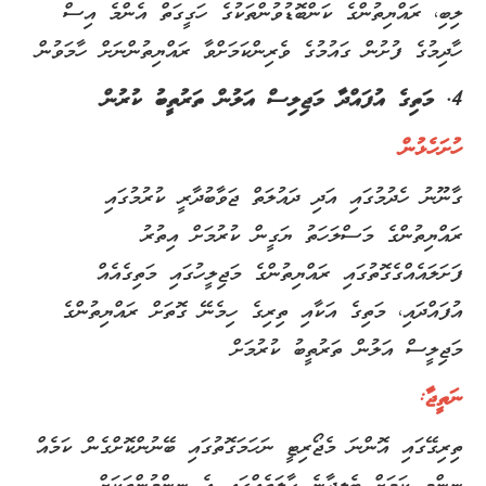
ލިބި، ރައްޔިތުންގެ ކަންބޮޑުވުންތަކުގެ ހަގީގަތް އެންމެ އިސް
ހާދިމުގެ ފުށުން ގައުމުގެ ވެރިންކަމަށްވާ ރައްޔިތުންނަށް ހާމަވުން
4. މަތިގެ އުފައްދާ މަޖިލިސް އަލުން ތަރުތީބު ކުރުން
ހުށަހެޅުން
ގާނޫނު ހެދުމުގައި އަދި ދައުލަތް ޖަވާބުދާރީ ކުރުމުގައި
ރައްޔިތުންގެ މަސްލަހަތު ޔަގީން ކުރުމަށް އިތުރު
ފަށަލައެއްގެގޮތުގައި ރައްޔިތުންގެ މަޖިލީހުގައި މަތިގެއެއް
އުފައްދައި، މަތިގެ އަކާއި ތިރިގެ ހިމެނޭ ގޮތަށް ރައްޔިތުންގެ
މަޖިލީސް އަލުން ތަރުތީބު ކުރުމަށް
ނަތީޖާ:
ތިރިގޭގައި އޮންނަ މެޖޯރިޓީ ނަހަމަގޮތުގައި ބޭނުންކޮށްގެން ކަމެއް