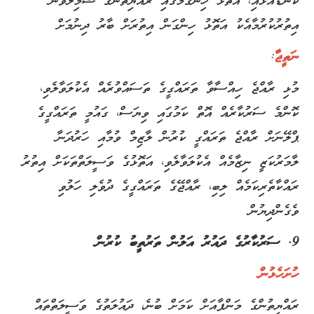
ކަނޑައަޅައި، އަތޮޅު ހިންގުމުގައި ރައްޔިތުންގެ ޝާމިލުވުން
އިތުރުކުރުމާއެކު އަތޮޅު ހިންގަން އިތުރަށް ބާރު ދިނުމަށް
ނަތީޖާ
:
މުޅި ރާއްޖެ ހިއްސާވާ ތަރައްގީގެ ތަސައްވުރެއް އެކުލަވާލެވި،
ކޮންމެ ސަރުކާރެއް އޮތް ކަމުގައި ވިޔަސް، ގައުމީ ތަރައްގީގެ
ޕްލޭނަށް ރާއްޖެ ތަރައްގީ ކުރުން ލާޒިމް ވުމާއި ހަރުދަނާ
ލާމަރުކަޒީ ނިޒާމެއް އެކުލަވާލެވި، އަތޮޅުގެ ވަސީލަތްތަކަށް އިތުރު
ރައްކާތެރިކަމެއް ލިބި، ރާއްޖޭގެ ތަރައްގީގެ ދުވެލި ހަލުވި
ވެގެންދިޔުން
9. ސަރުކާރުގެ ދައުރު އަލުން ތަރުތީބު ކުރުން
ހުށަހެޅުން
ރައްޔިތުންގެ މަންފާއަށް ކަމަށް ބުނެ، ދައުލަތުގެ ވަސީލަތްތައް