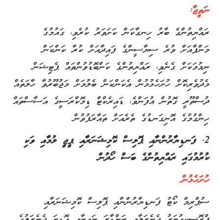
ނަތީޖާ
:
ރައްޔިތުންގެ ބާރު ހިނގާކަން ކަށަވަރު ކުރެވި، ގައުމުގެ
މަންފާއަށް ވުރެ ސިޔާސީންގެ ފައިދާއަށް ކުރާ ކަންކަން
ނިމުމަކަށް ގެނެވި، ރައްޔިތުންގެ ކަންބޮޑުވުންތައް ޕެޓިޝަން
މެދުވެރިކޮށް ހުށަހެޅުމުން އެކަންކަން ބެލުމަށް މަޖުބޫރުވާ ހާލަތެއް
ދުސްތޫރީ ގޮތުން އުފަންވެ، ޑައިރެކްޓް ޑިމޮކްރަސީގެ އަސާސްތައް
ހިންގުމުގެ އޮނިގަނޑުގެ ތެރެއަށް ތައާރަފުވުން
2. ފަނޑިޔާރުންނާއި ޕޮލިސް ކޮމިޝަނަރާއި ޕީޖީ ލުމާއި ވަކި
ކުރުމުގައި ރައްޔިތުންގެ ބަސް ހޯދުން
ހުށަހެޅުން
ސުޕްރިމް ކޯޓު ފަނޑިޔާރުންނާއި ޕޮލިސް ކޮމިޝަނަރާއި
ޕްރޮސިކިއުޓަރު ޖެނެރަލާއި ބަންޑާރަ ނައިބާއި އޮޑިޓަ ޖެނެރަލުގެ