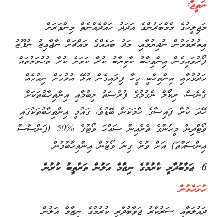
ނަތީޖާ:
މަޖިލީހުގެ މެމްބަރުންގެ އަދަދު ހައްދެއްނެތް މިންވަރަށް
އިތުރުވަމުން ނުދިޔުމާއި، މަދު ބައެއްގެ މައްޗަށް ނާޖާއިޒު ނުފޫޒު
ފޯރުވައިގެން އިންތިހާބު ކާމިޔާބު ކުރާ ކަމަށް ކުރާ ތުހުމަތުތައް
މަދުވުމާއި އިންތިހާބީ މީހާ ފިލައިގެން އުޅޭ އުޅުމަށް ނިމުމެއް
ގެނެސް، ރިކޯލް ނެގުމުގެ ފުރުސަތު ލިބުމާއި އިންތިހާބުތަކަށް
ހޭދަ ކުރާ ފައިސާގެ ހާމަކަން ބޮޑުވެ، ގައުމީ އިންތިހާބުތަކުގައި
ވޯޓްދިން މީހުންގެ ތެރެއިން ސައްހަ ވޯޓުގެ %50 (ފަންސާސް
އިންސައްތަ) އަށް ވުރެ ގިނަ ވޯޓުން އިންތިހާބުވުން
6. ޖަވާބުދާރީ ކުރުމުގެ ނިޒާމް އަލުން ތަރުތީބު ކުރުން
ހުށަހެޅުން
ދައުލަތާއި ސަރުކާރު ޖަވާބުދާރީ ކުރުމުގެ ނިޒާމް އަލުން