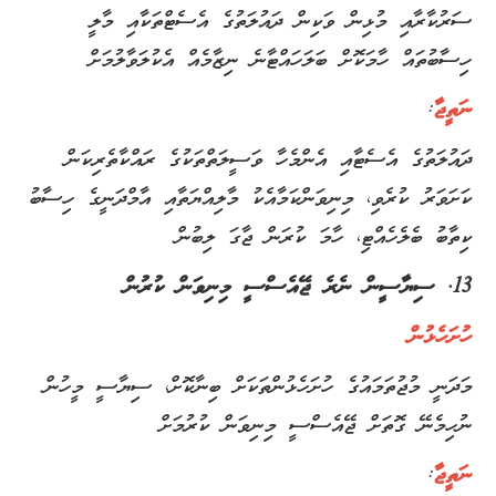
ސަރުކާރާއި މުޅިން ވަކިން ދައުލަތުގެ އެސެޓްތަކާއި މާލީ
ހިސާބުތައް ހާމަކޮށް ބަލަހައްޓާނެ ނިޒާމެއް އެކުލަވާލުމަށް
ނަތީޖާ
:
ދައުލަތުގެ އެސެޓާއި އެންމެހާ ވަސީލަތްތަކުގެ ރައްކާތެރިކަން
ކަށަވަރު ކުރެވި، މިނިވަންކަމާއެކު މާލިއްޔަތާއި އާމްދަނީގެ ހިސާބު
ކިތާބު ބެލެހެއްޓި، ހާމަ ކުރަން ޖާގަ ލިބުން
13. ސިޔާސީން ނެރެ ޖޭއެސްސީ މިނިވަން ކުރުން
ހުށަހެޅުން
މަދަނީ މުޖުތަމައުގެ ހުށަހެޅުންތަކަށް ބިނާކޮށް، ސިޔާސީ މީހުން
ނުހިމެނޭ ގޮތަށް ޖޭއެސްސީ މިނިވަން ކުރުމަށް
ނަތީޖާ
: