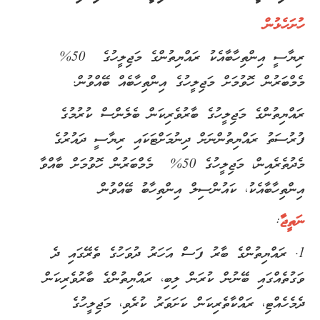
ހުށަހެޅުން
ރިޔާސީ އިންތިހާބާއެކު ރައްޔިތުންގެ މަޖިލީހުގެ 50%
މެމްބަރުން ހޮވުމަށް މަޖިލީހުގެ އިންތިހާބެއް ބޭއްވުން.
ރައްޔިތުންގެ މަޖިލީހުގެ ބާރުވެރިކަން ބެލެންސް ކުރުމުގެ
ފުރުސަތު ރައްޔިތުންނަށް ދިނުމަށްޓަކައި ރިޔާސީ ދައުރުގެ
މެދުތެރެއިން، މަޖިލީހުގެ 50% މެމްބަރުން ހޮވުމަށް ބާއްވާ
އިންތިހާބާއެކު، ކައުންސިލް އިންތިހާބު ބޭއްވުން
ނަތީޖާ
:
1. ރައްޔިތުންގެ ބާރު ފަސް އަހަރު ދުވަހުގެ ތެރޭގައި ދެ
ވަގުތެއްގައި ބޭނުން ކުރަން ލިބި، ރައްޔިތުންގެ ބާރުވެރިކަން
ދެމެހެއްޓި، ރައްކާތެރިކަން ކަށަވަރު ކުރެވި، މަޖިލީހުގެ