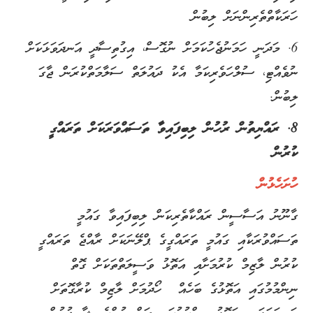
ހަރަކާތްތެރިންނަށް ލިބުން
6. މަދަނީ ހަމަނުޖެހުކަމަށް ނުގޮސް، އިގުތިސާދީ އަނދަވަޅަކަށް
ނުވެއްޓި، ސުލްހަވެރިކަމާ އެކު ދައުލަތް ސަލާމަތްކުރަން ޖާގަ
ލިބުން.
8. ރައްޔިތުން ރުހުން ލިބިފައިވާ ތަސައްވަރަކަށް ތަރައްގީ
ކުރުން
ހުށަހެޅުން
ގާނޫނު އަސާސީން ރައްކާތެރިކަން ލިބިފައިވާ ގައުމީ
ތަސައްވުރަކާއި ގައުމީ ތަރައްގީގެ ޕްލޭނަކަށް ރާއްޖެ ތަރައްގީ
ކުރުން ލާޒިމް ކުރުމަށާއި އަތޮޅު ވަސީލަތްތަކަށް ގޮތް
ނިންމުމުގައި އަތޮޅުގެ ބަހެއް ހޯދުމަށް ލާޒިމް ކުރާގޮތަށް