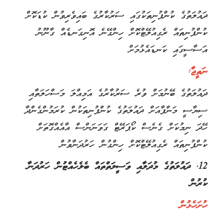
ދައުލަތުގެ ކުންފުނިތަކުގައި ސަރުކާރުގެ ބައިވެރިވުން ކުޑަކޮށް
ކުންފުނިތައް ރެގިއުލޭޓްކޮށް ހިންގޭނެ އޮނިގަނޑެއް ގާނޫނު
އަސާސީގައި ކަނޑައެޅުމަށް
ނަތީޖާ:
ދައުލަތުގެ ބޭނުމަށް ވުރެ ސަރުކާރުގެ އަމިއްލަ މަސްހަލަތާއި
ސިޔާސީ މަންފާއަށް ދައުލަތުގެ ކުންފުނިތަކުން ކުރަމުންގެންދާ
ހޭދަ ނިމުކަށް ގެނެސް ކޯޕަރޭޓް ގަވަނަންސް އާއެއްގޮތަށް
ކުންފުނިތައް ރެގިއުލޭޓްކޮށް ހިންގުން ހަރުދަނާވުން
12. ދައުލަތުގެ މުދަލާއި ވަސީލަތްތައް ބެލެހެއްޓުން ހަރުދަނާ
ކުރުން
ހުށަހެޅުން