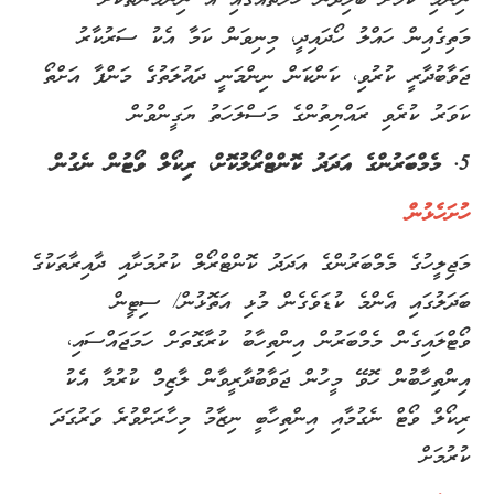
ނިންމި ކަމަށް ބެލިދާނެ ހާލަތެއްގައި އެ ނިންމުންތަކަށް
މަތިގެއިން ހައްލު ހޯދައިދީ، މިނިވަން ކަމާ އެކު ސަރުކާރު
ޖަވާބުދާރީ ކުރުވި، ކަންކަން ނިންމަނީ ދައުލަތުގެ މަންފާ އަށްތޯ
ކަވަރު ކުރެވި ރައްޔިތުންގެ މަސްލަހަތު ޔަގީންވުން
5. މެމްބަރުންގެ އަދަދު ކޮންޓްރޯލުކޮށް، ރިކޯލް ވޯޓުން ނެގުން
ހުށަހެޅުން
މަޖިލީހުގެ މެމްބަރުންގެ އަދަދު ކޮންޓްރޯލް ކުރުމަށާއި ދާއިރާތަކުގެ
ބަދަލުގައި އެންމެ ކުޑަވެގެން މުޅި އަތޮޅުން/ ސިޓީން
ވޯޓްލައިގެން މެމްބަރުން އިންތިހާބު ކުރާގޮތަށް ހަމަޖައްސައި،
އިންތިހާބުން ހޮވޭ މީހުން ޖަވާބުދާރީވާން ލާޒިމް ކުރުމާ އެކު
ރިކޯލް ވޯޓް ނެގުމާއި އިންތިހާބީ ނިޒާމު މިހާރަށްވުރެ ވަރުގަދަ
ކުރުމަށް