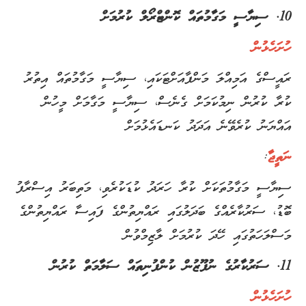
10. ސިޔާސީ މަގާމުތައް ކޮންޓްރޯލް ކުރުމަށް
ހުށަހެޅުން
ރައީސްގެ އަމިއްލަ މަންފާއަށްޓަކައި، ސިޔާސީ މަގާމުތައް އިތުރު
ކުރާ ކުރުން ނިމުކަމަށް ގެނެސް، ސިޔާސީ މަގާމަށް މީހުން
އައްޔަނު ކުރެވޭނެ އަދަދު ކަނޑައެޅުމަށް
ނަތީޖާ
:
ސިޔާސީ މަގާމުތަކަށް ކުރާ ހަރަދު ކުޑަކުރެވި، މަތިބަރު އިސްރާފު
ބޮޑު، ސަރުކާރެއްގެ ބަދަލުގައި ރައްޔިތުންގެ ފައިސާ ރައްޔިތުންގެ
މަސްލަހަތުގައި ހޭދަ ކުރުމަށް ލާޒިމްވުން
11. ސަރުކާރުގެ ނުފޫޒުން ކުންފުނިތައް ސަލާމަތް ކުރުން
ހުށަހެޅުން