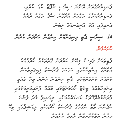
ފަނޑިޔާރުގެއަށް އޮންނަ ސިޔާސީ ނުފޫޒު ކުޑަ ކުރެވި،
ފަނޑިޔާރުކަމުގެ މަގާމަށް އާދެވޭނެ ސާފު މަގެއް ދުރާލާ
އެނގިފައި އޮތް އޮނިގަނޑެއް ލިބުން
14. ސިޔާސީ ޕާޓީ މިނިވަންކޮށް ހިންގުން ހަރުދަނާ ކުރުން
ހުށަހެޅުން
ޕާޓީތަކަށް ފައިސާ ލިބޭނެ ހަރުދަނާ ގޮތްތަކެއް ހޯދުމާއެކު
އެތެރޭގެ އިންތިހާބުގައި ހަމަހަމަ ފުރުސަތު ލިބިފައިވާކަން
ކަށަވަރު ކުރުމަށްޓަކައި، ޕާޓީ ހިންގަން ހުންނަ މީހާ ގައުމީ
އިންތިހާބެއްގެ ޓިކެޓް ހޯދުމަށްޓަކައި ބާއްވާ ޕްރައިމަރީތަކުގައި
ވާދަނުކުރެވޭގޮތަށް ކަނޑައެޅުމަށާއި، ލީޑަޝިޕާ މެދު ފެންނަ
ނުފެންނަ ވޯޓް ނެގުމުގެ ފުރުސަތު ހޯދުމަށާއި ލީޑަޝިޕުގައި ތިބޭ
މީހުން ޖަވާބުދާރީވާން ލާޒިމް ކުރުމަށް