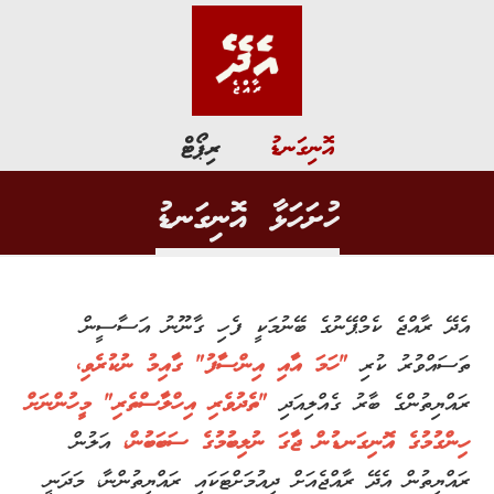
އޮނިގަނޑު
ރިޕޯޓް
ހުށަހަޅާ އޮނިގަނޑު
އެދޭ ރާއްޖެ ކެމްޕޭނުގެ ބޭނުމަކީ ފެހި ގާނޫނު އަސާސީން
ތަސައްވުރު ކުރި
"ހަމަ އާއި އިންސާފު" ގާއިމު ނުކުރެވި،
ރައްޔިތުންގެ ބާރު ގެއްލިއަދި
"ތެދުވެރި އިހްލާސްތެރި" މީހުންނަށް
ހިންގުމުގެ އޮނިގަނޑުން ޖާގަ ނުލިބުމުގެ ސަބަބުން،
އަލުން
ރައްޔިތުން އެދޭ ރާއްޖެއަށް ދިއުމަށްޓަކައި ރައްޔިތުންނާ، މަދަނީ