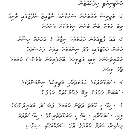
ކޮންޓިނިޔުޓީ ހިފެހެއްޓުން
2. މަޖިލިސް މެމްބަރުން ސަރުކާރުގެ ނާޖާއިޒް ނުފޫޒުގައި ތާށިވެ
ތިބޭ ކަމަށް ބުނާ ބުނުން ނިމުމަކަށް ގެނައުން
3. އެއް ޕާޓީއަކުން ދައުލަތުގެ ނިޒާމު 5 އަހަރަށް ހިސޯރު
ކުރުން ހުއްޓުވައި، ގޮތް ނިންމުމަށް އިތުރު ފުރުސަތެއް
ރައްޔިތުންނަށް ލިބި، މަޖިލީހުގެ ބާރުވެރިކަން ބެލެންސް ކުރުމުގެ
ޖާގަ ލިބުން
4. ސަރުކާރުތަކުގެ އަމަލުތަކާއި މަޖިލީހުގެ ނިންމުންތަކުގެ
ސަބަބުން ގައުމަށް ލިބޭ ގެއްލުންތައް ކުޑަވުން
5. ސިޔާސީ ހާލަތު ވަޒަން ކުރުމުގެ ފުރުސަތު ރައްޔިތުންނަށް
ލިބި، ސަރުކާރާއި ސިޔާސީ ހަރަކާތްތެރިންގެ ސިޔާސަތުތައް
މިނެކިރާ، ބަދަލު ކުރުމުގެ ޖާގަ ސަރުކާރަށާއި ސިޔާސީ