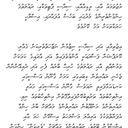
މުޖުތަމައު އާއި، މީޑިއާއާއި، ސިޔާސީ ޕާޓީތަކާއި، ދައުލަތުގެ
ހިންގުންތެރީންގެ މެދުގައި ބަހުސް އުފައްދައި، އިސްލާހީ
ހަރަކާތަކަށް މަގު ކޮށުމެވެ.
އިޖުތިމާއީ އަދި ސިޔާސީ ނިޒާމުން ނަޒާހަތްތެރިކަން ގެއްލި،
ކޮރަޕްޝަނާ ފަސާދައަކީ އާންމުވެފައިވާ އަދި އާދައިގެ ކަމަކަށް
ވަމުންދާތީ އާއި ދައުލަތުގެ ހުރިހާ ބާރެއް ފެށި އަދި ދެމިއޮންނާން
ޖެހެނީ ރައްޔިތުން ކިބައިގައި ކަމަށް ގާނޫނު އަސާސީގައި
ކަނޑައަޅާފައިވީ ނަމަވެސް، ގާނޫނު އަސާސީގައި ގައުމީ
އިންތިހާބުތައް ތަރުތީބުކޮށްފައިވާގޮތުން އިންތިހާބުތައް ނިމި،
ރައްޔިތުންގެ މަންދޫބުން ރައްޔިތުންގެ މައްޗަށް ބާރު ހިންގާ
އެފަރާތްތަކުގެ އަމިއްލަ މަސްލަހަތު އިސްކޮށް، ހަމަ އާއި
އިންސާފުން ބޭރުވެ، ރައްޔިތުންގެ މައްޗަށް "ވެރިކަން" ހިންގަން