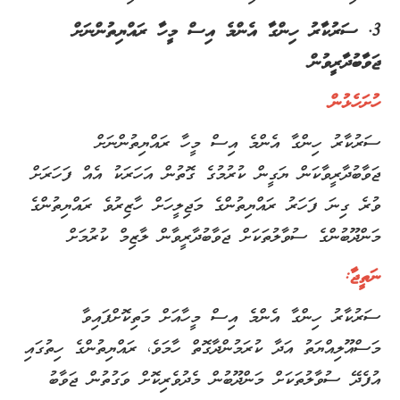
3. ސަރުކާރު ހިންގާ އެންމެ އިސް މީހާ ރައްޔިތުންނަށް
ޖަވާބުދާރީވުން
ހުށަހެޅުން
ސަރުކާރު ހިންގާ އެންމެ އިސް މީހާ ރައްޔިތުންނަށް
ޖަވާބުދާރީވާކަން ޔަގީން ކުރުމުގެ ގޮތުން އަހަރަކު އެއް ފަހަރަށް
ވުރެ ގިނަ ފަހަރު ރައްޔިތުންގެ މަޖިލީހަށް ހާޒިރުވެ ރައްޔިތުންގެ
މަންދޫބުންގެ ސުވާލުތަކަށް ޖަވާބުދާރީވާން ލާޒިމް ކުރުމަށް
ނަތީޖާ:
ސަރުކާރު ހިންގާ އެންމެ އިސް މީހާއަށް މަތިކޮށްފައިވާ
މަސްއޫލިއްޔަތު އަދާ ކުރަމުންދާގޮތް ހާމަވެ، ރައްޔިތުންގެ ހިތުގައި
އުފެދޭ ސުވާލުތަކަށް މަންދޫބުން މެދުވެރިކޮށް ވަގުތުން ޖަވާބު