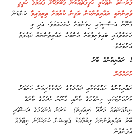
ފުރުސަތު ނެތްކަމީ ހަގީގަތެއްކަން ގަބޫލުކޮށް ގައުމުގެ ހަގީގީ
ވެރިންނަކީ ރައްޔިތުންކަން ޔަގީން ކުރުމަށް ތިރީގައިވާ
ކަންކަން
ގާނޫނު އަސާސީގައި ހިމެނުމަށް ހުށަހަޅަމެވެ. އަދި މި
ހަރަކާތުގައި ބައިވެރިވުމަށް އެންމެހާ ރައްޔިތުންނަށް ދައުވަތު
އަރުވަމެވެ.
1. ރައްޔިތުންގެ ބާރު
ހުށަހެޅުން
ރައްޔިތުންގެ ހައްގުތަކާއި ދައުލަތުގެ ރައްކާތެރިކަން ކަށަވަރު
ކުރުމަށްޓަކައި، ހިންގުމުގެ ބާރާއި ގާނޫނު ހެދުމުގެ ބާރުގެ
ނިންމުންތައް މުރާޖާ (ރިވައިޒް) ކުރަން އެންގުމުގެ ދުސްތޫރީ
ބާރު ރައްޔިތުންނަށް ލިބުމާއެކު ޕެޓިޝަން ހުށަހެޅޭނެ ނިޒާމެއް
އުފަންވުން