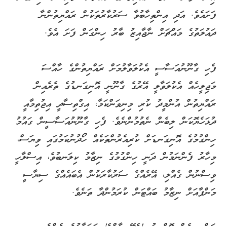
ފަށައެވެ. އަދި އިންތިހާބުވާ ސަރުކާރުތަކުން ރައްޔިތުންނާ
ދައުލަތުގެ މައްޗަށް ނާޖާއިޒު ބާރު ހިންގަން ފަށަ އެވެ.
ފެހި ގާނޫނުއަސާސީ އެކުލަވާލުމަށް ރައްޔިތުންގެ ހާއްސަ
މަޖިލީހެއް އެކުލަވާލީ އޭރުގެ ގާނޫނީ އޮނިގަނޑުގެ ތެރެއިން
ރައްޔިތުން އުންމީދު ކުރި މިނިވަންކަމާ، އިގްތިސާދީ އިޖުތިމާއީ
ދުޅަހެޔޮކަން ލިބެން ނެތުމުންނެވެ. ފެހި ގާނޫނުއަސާސީން ގައުމު
ހިންގުމުގެ އޮނިގަނޑަށް ކުރިއެރުންތަކެއް ހޯދުނުކަމުގައި ވިޔަސް،
މިހާރު ފެންނަމުން ދަނީ ހިންގުމުގެ ނިޒާމު ކިލަނބުވެ، އިސްލާހީ
ވިސްނުން ގެއްލި، އޭރެއްގެ ސަރުކާރަކުން އެބައެއްގެ ސިޔާސީ
މަންފާއަށް ނިޒާމު ބައްޓަން ކުރަމުންދާ ތަނެވެ.