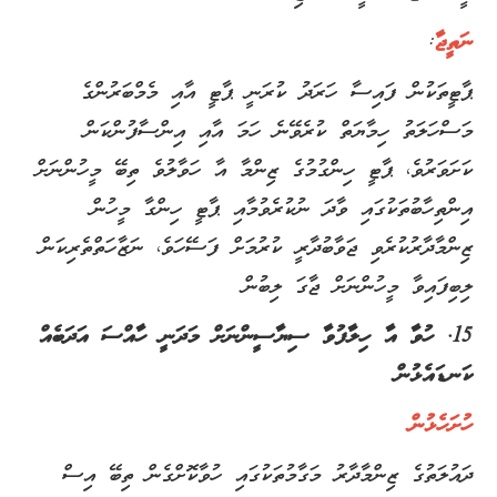
ނަތީޖާ
:
ޕާޓީތަކުން ފައިސާ ހަރަދު ކުރަނީ ޕާޓީ އާއި މެމްބަރުންގެ
މަސްހަލަތު ހިމާޔަތް ކުރެވޭނެ ހަމަ އާއި އިންސާފުންކަން
ކަށަވަރުވެ، ޕާޓީ ހިންގުމުގެ ޒިންމާ އާ ހަވާލުވެ ތިބޭ މީހުންނަށް
އިންތިހާބުތަކުގައި ވާދަ ނުކުރެވުމާއި ޕާޓީ ހިންގާ މީހުން
ޒިންމާދާރުކުރެވި ޖަވާބުދާރީ ކުރުމަށް ފަސޭހަވެ، ނަޒާހަތްތެރިކަން
ލިބިފައިވާ މީހުންނަށް ޖާގަ ލިބުން
15. ހުވާ އާ ހިލާފުވާ ސިޔާސީންނަށް މަދަނީ ހާއްސަ އަދަބެއް
ކަނޑައެޅުން
ހުށަހެޅުން
ދައުލަތުގެ ޒިންމާދާރު މަގާމުތަކުގައި ހުވާކޮށްގެން ތިބޭ އިސް