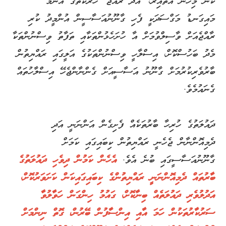
ކަން މިހެން އޮތްއިރު، 'އެދޭ ރާއްޖެ' ހަރަކާތުގެ އެންމެ
މައިގަނޑު މަގްސަދަކީ ފެހި ގާނޫނުއަސާސީން އުންމީދު ކުރި
ރާއްޖެއަށް ވާސިލްވުމަށް އާ ހުށަހެޅުންތަކާއި ތަފާތު ވިސްނުންތަކާ
މެދު ބަހުސްކޮށް، އިސްލާހީ ވިސްނުންތަކުގެ އަލީގައި ރައްޔިތުން
ބާރުވެރިކުރުމަށް ގާނޫނު އަސާސީއަށް ގެންނާންޖެހޭ އިސްލާހުތައް
ގެނައުމެވެ.
ދައުލަތުގެ ހުރިހާ ބާރުތަކެއް ފެށިގެން އަންނަނީ އަދި
ދެމިއޮންނާން ޖެހެނީ ރައްޔިތުން ކިބައިގައި ކަމަށް
ގާނޫނުއަސާސީގައި ބުނެ އެވެ.
އެހެން ކަމުން ދިވެހި ދައުލަތުގެ
ބާރުތައް ދެމިއޮންނަނީ ރައްޔިތުންގެ ކިބައިގައިކަން ކަށަވަރުކޮށް،
އަދުލުވެރި ދައުލަތެއް ބިނާކޮށް، ގައުމު ހިންގަން ހަވާލުވާ
ސަރުކާރުތަކުން ހަމަ އާއި އިންސާފުން ބޭރުން، ގޮތް ނިންމަށް